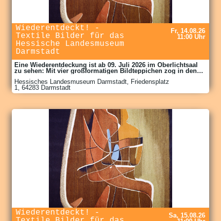
Wiederentdeckt! -
Fr, 14.08.26
Textile Bilder für das
11:00 Uhr
Hessische Landesmuseum
Darmstadt
Eine Wiederentdeckung ist ab 09. Juli 2026 im Oberlichtsaal
zu sehen: Mit vier großformatigen Bildteppichen zog in den
1950er Jahren die Moderne in das Haupttreppenhaus des
Hessisches Landesmuseum Darmstadt, Friedensplatz
Hessischen Landesmuseums Darmstadt ein. Die
1, 64283 Darmstadt
Sanierungsarbeiten an dem im 2. Weltkrieg schwer zerstörten
Museumsbau waren 1954 fast abgeschlossen, als Direktor
Erich Wiese vier zeitgenössische textile Werke in Auftrag gab.
Ausgewählt wurden die arrivierten Textilkünstlerinnen Else
Mögelin und Johanna Schütz-Wolff, das Ehepaar Inge und
Fritz Vahle sowie der Maler Fritz Winter. Erstmals nach über 50
Jahren werden sie nun in einer Kabinettausstellung,
zusammen mit den erhaltenen Entwurfszeichnungen, wieder
zu sehen sein.Dauer der Veranstaltung: 09.07. bis
04.10.2026Öffnungszeiten: Di, Do, Fr, Sa, So, Feiertage 11-18
Uhr, Mi 11-20 Uhr, Montag geschlossenwww.hlmd.deEintritt:
Regulär 8 Euro / Ermäßig 5
EuroVergünstigungen:Gruppenpreis: 6 Euro;Kinder und
Jugendliche bis 18 Jahre haben freien Eintritt;weitere s.
TicketshopVorverkauf: https://shop.hlmd.de/de/tickets
Wiederentdeckt! -
Sa, 15.08.26
Textile Bilder für das