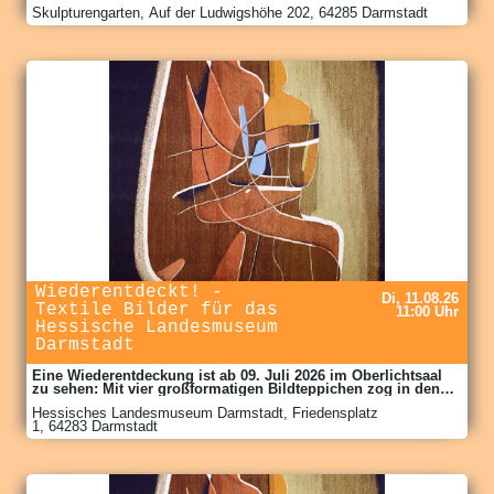
Anders-Welt. Im Zusammenspiel von bildender Kunst, Natur
Skulpturengarten, Auf der Ludwigshöhe 202, 64285 Darmstadt
und Öffentlichkeit wird unsere Anders-Welt erfahrbar.Zu den
Arbeiten im Freien präsentieren wir im Kunstraum die
Ausstellung „univers“, mit malerischen Impressionen von
Joachim Kuhlmann, die jüngst entstanden sind. Für
Interessenten sind die kleinen künstlerischen Kostbarkeiten
erwerbbar.Verkäufe aus der Präsentation dienen der
Finanzierung und dem Fortbestehen des Darmstädter
Kunstprojektes.www.skulpturengarten-darmstadt.deEintritt pro
Person: 10 Euro, Schüler & Studenten: 3 EuroDer Eintritt wird
vor der Führung bezahlt.
Wiederentdeckt! -
Di, 11.08.26
Textile Bilder für das
11:00 Uhr
Hessische Landesmuseum
Darmstadt
Eine Wiederentdeckung ist ab 09. Juli 2026 im Oberlichtsaal
zu sehen: Mit vier großformatigen Bildteppichen zog in den
1950er Jahren die Moderne in das Haupttreppenhaus des
Hessisches Landesmuseum Darmstadt, Friedensplatz
Hessischen Landesmuseums Darmstadt ein. Die
1, 64283 Darmstadt
Sanierungsarbeiten an dem im 2. Weltkrieg schwer zerstörten
Museumsbau waren 1954 fast abgeschlossen, als Direktor
Erich Wiese vier zeitgenössische textile Werke in Auftrag gab.
Ausgewählt wurden die arrivierten Textilkünstlerinnen Else
Mögelin und Johanna Schütz-Wolff, das Ehepaar Inge und