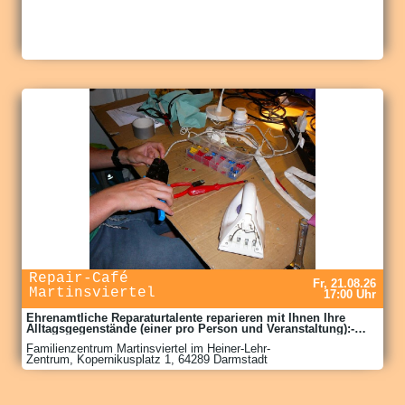
TicketshopVorverkauf: https://shop.hlmd.de/de/tickets
angrenzenden Wiese werden Food Trucks, das Coffee Bike
und Basti's Eisstation für das leibliche Wohl sorgen. Auch für
die kleine Gäste planen wir Aktivitäten anzubieten, sodass
man auch länger vor Ort verweilen kann.Am 19.08. und 20.08.
findet bereits das Training für alle Teilnehmer/innen statt.
Food Trucks sind vor Ort und auch die Tribünen können
genutzt werden. Wer sich vor dem offiziellen Start der EM
einen Eindruck verschaffen möchte, ist herzlich
Willkommen.https://www.vc1899darmstadt.de/veranstaltungen/sond
freestyle-park-europameisterschaft-2026
Repair-Café
Fr, 21.08.26
Martinsviertel
17:00 Uhr
Ehrenamtliche Reparaturtalente reparieren mit Ihnen Ihre
Alltagsgegenstände (einer pro Person und Veranstaltung):-
Textilien/Nähen- Elektrik/Elektronik, z.B. Haushaltsgeräte, aber
Familienzentrum Martinsviertel im Heiner-Lehr-
keine Fernseher und keine Kaffeevollautomaten- PC Soft- und
Zentrum, Kopernikusplatz 1, 64289 Darmstadt
Hardware- Mechanik- Nähmaschinen- Fahrräder-
Küchenmesser schärfen (kein Wellenschliff)Foodsharing ist
ebenfalls vor Ort und verteilt gerettete Lebensmittel.Ein
Küchenteam sorgt für Kaffee und Tee.Aktualisierungen finden
Sie wenige Tage vor der Veranstaltung auf der Webseite.